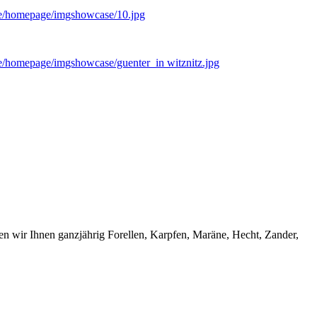
mple/homepage/imgshowcase/10.jpg
ple/homepage/imgshowcase/guenter_in witznitz.jpg
ten wir Ihnen ganzjährig Forellen, Karpfen, Maräne, Hecht, Zander,